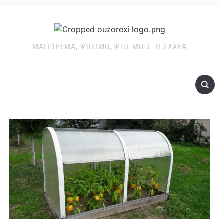
ΜΑΓΕΊΡΕΜΑ, ΨΉΣΙΜΟ, ΨΉΣΙΜΟ ΣΤΗ ΣΧΆΡΑ