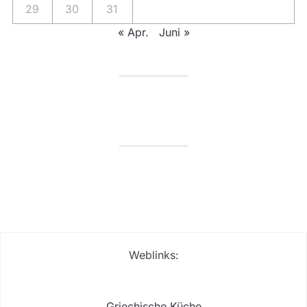
29
30
31
« Apr.
Juni »
Weblinks:
Griechische Küche