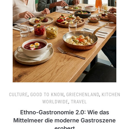
CULTURE
,
GOOD TO KNOW
,
GRIECHENLAND
,
KITCHEN
WORLDWIDE
,
TRAVEL
Ethno-Gastronomie 2.0: Wie das
Mittelmeer die moderne Gastroszene
erobert