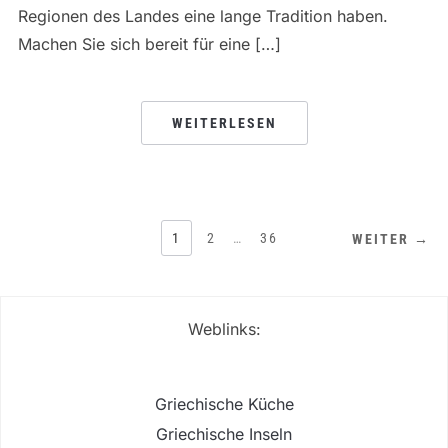
Regionen des Landes eine lange Tradition haben.
Machen Sie sich bereit für eine […]
WEITERLESEN
SEITENNUMMERIERUNG
1
2
…
36
WEITER →
DER
BEITRÄGE
Weblinks:
Griechische Küche
Griechische Inseln