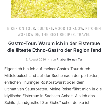
BIKER ON TOUR
,
CULTURE
,
GOOD TO KNOW
,
KITCHEN
WORLDWIDE
,
THE BEST RECIPES
,
TRAVEL
Gastro-Tour: Warum ich in der Elsteraue
die älteste Ethno-Gastro der Region fand
2. August 2026
von
Rhabar Bernek Tar
Eigentlich bin ich auf meiner Gastro-Tour durch
Mitteldeutschland auf der Suche nach der perfekten,
ehrlichen Thüringer Rostbratwurst oder dem
ultimativen Sauerbraten. Meine Reise führt mich in die
idyllische Elsteraue in Sachsen-Anhalt. Als ich das
Schild „Landgasthof Zur Eiche“ sehe, denke ich: