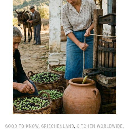
GOOD TO KNOW
,
GRIECHENLAND
,
KITCHEN WORLDWIDE
,