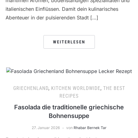
maritimen Aromen, bodenständigen Spezialitäten und
italienischen Einflüssen. Damit dein kulinarisches
Abenteuer in der pulsierenden Stadt […]
WEITERLESEN
GRIECHENLAND
,
KITCHEN WORLDWIDE
,
THE BEST
RECIPES
Fasolada die traditionelle griechische
Bohnensuppe
27. Januar 2026
von
Rhabar Bernek Tar