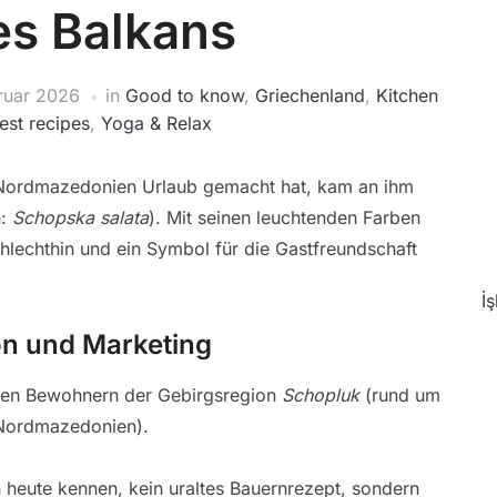
es Balkans
ruar 2026
in
Good to know
,
Griechenland
,
Kitchen
est recipes
,
Yoga & Relax
r Nordmazedonien Urlaub gemacht hat, kam an ihm
h:
Schopska salata
). Mit seinen leuchtenden Farben
hlechthin und ein Symbol für die Gastfreundschaft
İ
ion und Marketing
 den Bewohnern der Gebirgsregion
Schopluk
(rund um
 Nordmazedonien).
hn heute kennen, kein uraltes Bauernrezept, sondern