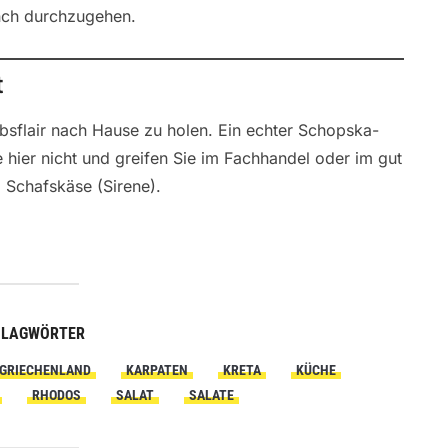
unch durchzugehen.
t
ubsflair nach Hause zu holen. Ein echter Schopska-
e hier nicht und greifen Sie im Fachhandel oder im gut
 Schafskäse (Sirene).
HLAGWÖRTER
GRIECHENLAND
KARPATEN
KRETA
KÜCHE
RHODOS
SALAT
SALATE