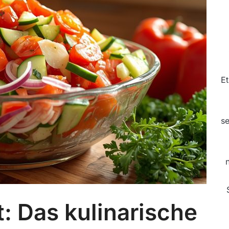
Et
se
: Das kulinarische