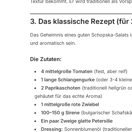
Textur bekommt. Er wird traditionell als Vors
3. Das klassische Rezept (für
Das Geheimnis eines guten Schopska-Salats is
und aromatisch sein.
Die Zutaten:
4 mittelgroße Tomaten
(fest, aber reif)
1 lange Schlangengurke
(oder 3-4 klein
2 Paprikaschoten
(traditionell hellgrün 
gehäutet für das echte Aroma)
1 mittelgroße rote Zwiebel
100–150 g Sirene
(bulgarischer Schafskäs
Ein paar Zweige glatte Petersilie
Dressing:
Sonnenblumenöl (traditioneller 