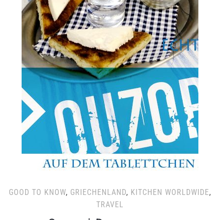
GOOD TO KNOW
,
GRIECHENLAND
,
KITCHEN WORLDWIDE
,
TRAVEL