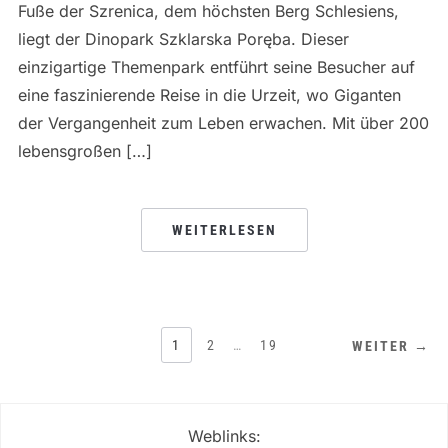
Fuße der Szrenica, dem höchsten Berg Schlesiens,
liegt der Dinopark Szklarska Poręba. Dieser
einzigartige Themenpark entführt seine Besucher auf
eine faszinierende Reise in die Urzeit, wo Giganten
der Vergangenheit zum Leben erwachen. Mit über 200
lebensgroßen […]
WEITERLESEN
SEITENNUMMERIERUNG
1
2
…
19
WEITER →
DER
BEITRÄGE
Weblinks: