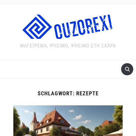
ΜΑΓΕΊΡΕΜΑ, ΨΉΣΙΜΟ, ΨΉΣΙΜΟ ΣΤΗ ΣΧΆΡΑ
SCHLAGWORT:
REZEPTE