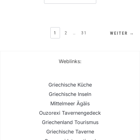
SEITENNUMMERIERUNG
1
2
…
31
WEITER →
DER
BEITRÄGE
Weblinks:
Griechische Küche
Griechische Inseln
Mittelmeer Ägäis
Ouzorexi Tavernengedeck
Griechenland Tourismus
Griechische Taverne