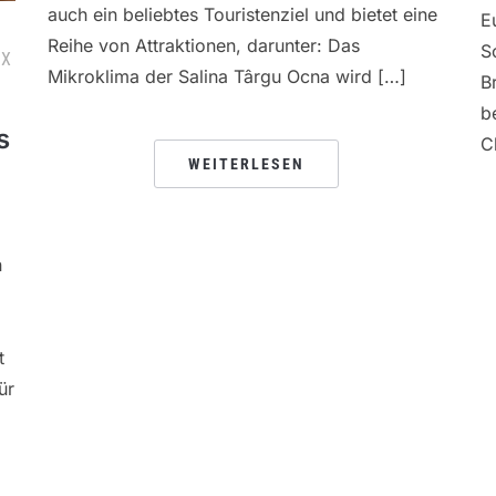
auch ein beliebtes Touristenziel und bietet eine
E
Reihe von Attraktionen, darunter: Das
S
AX
Mikroklima der Salina Târgu Ocna wird […]
B
b
s
C
WEITERLESEN
n
t
ür