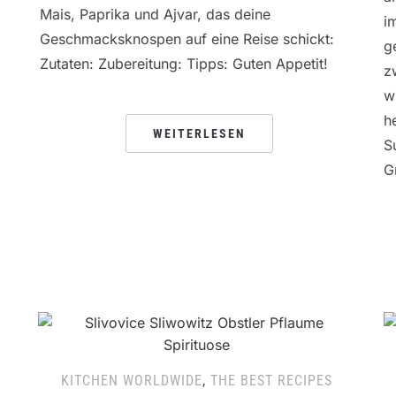
Mais, Paprika und Ajvar, das deine
i
Geschmacksknospen auf eine Reise schickt:
g
Zutaten: Zubereitung: Tipps: Guten Appetit!
z
w
h
WEITERLESEN
S
G
KITCHEN WORLDWIDE
,
THE BEST RECIPES