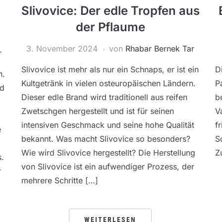
Slivovice: Der edle Tropfen aus
der Pflaume
3. November 2024
von
Rhabar Bernek Tar
r
Slivovice ist mehr als nur ein Schnaps, er ist ein
D
h.
Kultgetränk in vielen osteuropäischen Ländern.
P
nd
Dieser edle Brand wird traditionell aus reifen
b
Zwetschgen hergestellt und ist für seinen
V
intensiven Geschmack und seine hohe Qualität
f
e
bekannt. Was macht Slivovice so besonders?
S
Wie wird Slivovice hergestellt? Die Herstellung
Z
s.
von Slivovice ist ein aufwendiger Prozess, der
r
mehrere Schritte […]
WEITERLESEN