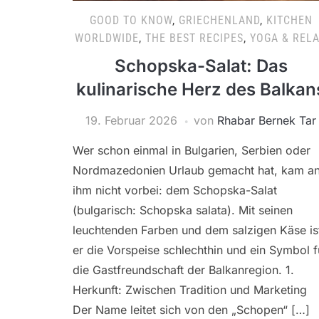
GOOD TO KNOW
,
GRIECHENLAND
,
KITCHEN
WORLDWIDE
,
THE BEST RECIPES
,
YOGA & REL
Schopska-Salat: Das
kulinarische Herz des Balkan
19. Februar 2026
von
Rhabar Bernek Tar
Wer schon einmal in Bulgarien, Serbien oder
Nordmazedonien Urlaub gemacht hat, kam a
ihm nicht vorbei: dem Schopska-Salat
(bulgarisch: Schopska salata). Mit seinen
leuchtenden Farben und dem salzigen Käse is
er die Vorspeise schlechthin und ein Symbol f
die Gastfreundschaft der Balkanregion. 1.
Herkunft: Zwischen Tradition und Marketing
Der Name leitet sich von den „Schopen“ […]