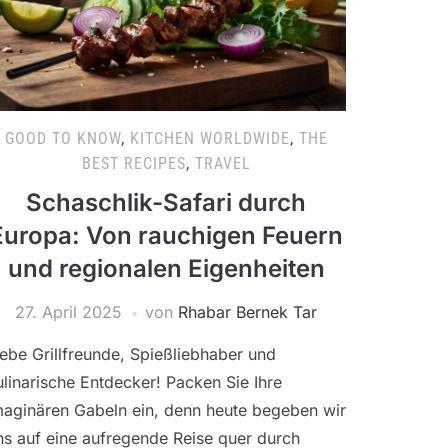
GOOD TO KNOW
,
KITCHEN WORLDWIDE
,
THE
BEST RECIPES
,
TRAVEL
Schaschlik-Safari durch
Europa: Von rauchigen Feuern
und regionalen Eigenheiten
27. April 2025
von
Rhabar Bernek Tar
iebe Grillfreunde, Spießliebhaber und
ulinarische Entdecker! Packen Sie Ihre
maginären Gabeln ein, denn heute begeben wir
ns auf eine aufregende Reise quer durch