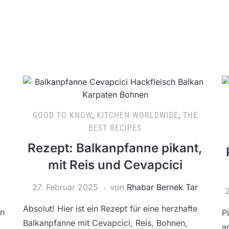
GOOD TO KNOW
,
KITCHEN WORLDWIDE
,
THE
BEST RECIPES
Rezept: Balkanpfanne pikant,
mit Reis und Cevapcici
27. Februar 2025
von
Rhabar Bernek Tar
Absolut! Hier ist ein Rezept für eine herzhafte
en
P
Balkanpfanne mit Cevapcici, Reis, Bohnen,
a