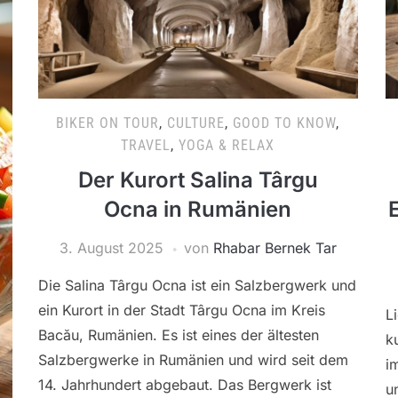
BIKER ON TOUR
,
CULTURE
,
GOOD TO KNOW
,
TRAVEL
,
YOGA & RELAX
Der Kurort Salina Târgu
Ocna in Rumänien
3. August 2025
von
Rhabar Bernek Tar
Die Salina Târgu Ocna ist ein Salzbergwerk und
ein Kurort in der Stadt Târgu Ocna im Kreis
L
Bacău, Rumänien. Es ist eines der ältesten
k
Salzbergwerke in Rumänien und wird seit dem
i
14. Jahrhundert abgebaut. Das Bergwerk ist
u