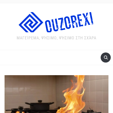
ΜΑΓΕΊΡΕΜΑ, ΨΉΣΙΜΟ, ΨΉΣΙΜΟ ΣΤΗ ΣΧΆΡΑ