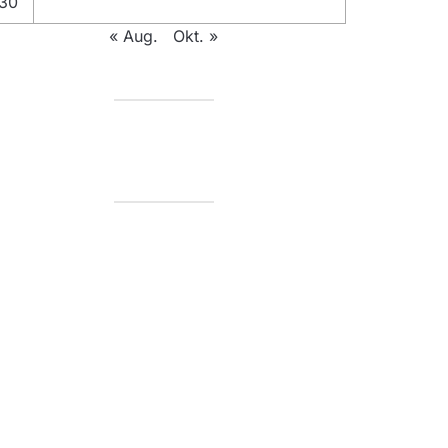
30
« Aug.
Okt. »