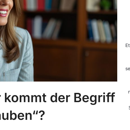
Et
se
 kommt der Begriff
auben“?