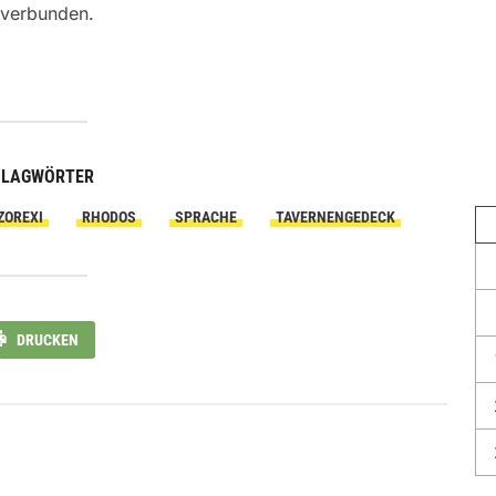
 verbunden.
HLAGWÖRTER
ZOREXI
RHODOS
SPRACHE
TAVERNENGEDECK
DRUCKEN