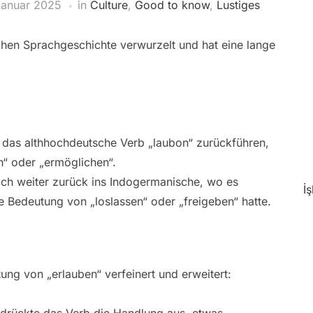
Januar 2025
in
Culture
,
Good to know
,
Lustiges
ischen Sprachgeschichte verwurzelt und hat eine lange
f das althhochdeutsche Verb „laubon“ zurückführen,
en“ oder „ermöglichen“.
ch weiter zurück ins Indogermanische, wo es
İ
e Bedeutung von „loslassen“ oder „freigeben“ hatte.
ung von „erlauben“ verfeinert und erweitert:
drückte das Verb die Handlung aus, etwas