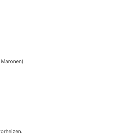
e, Maronen)
vorheizen.