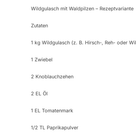
Wildgulasch mit Waldpilzen – Rezeptvariante
Zutaten
1 kg Wildgulasch (z. B. Hirsch-, Reh- oder W
1 Zwiebel
2 Knoblauchzehen
2 EL Öl
1 EL Tomatenmark
1/2 TL Paprikapulver