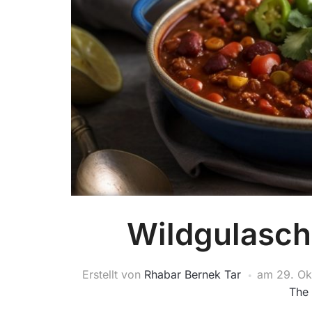
Wildgulasch
Erstellt von
Rhabar Bernek Tar
am
29. Ok
The 