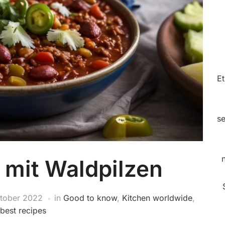
Et
se
 mit Waldpilzen
tober 2022
in
Good to know
,
Kitchen worldwide
,
best recipes