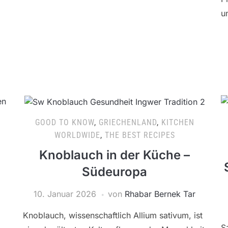
u
GOOD TO KNOW
,
GRIECHENLAND
,
KITCHEN
WORLDWIDE
,
THE BEST RECIPES
Knoblauch in der Küche –
Südeuropa
10. Januar 2026
von
Rhabar Bernek Tar
Knoblauch, wissenschaftlich Allium sativum, ist
S