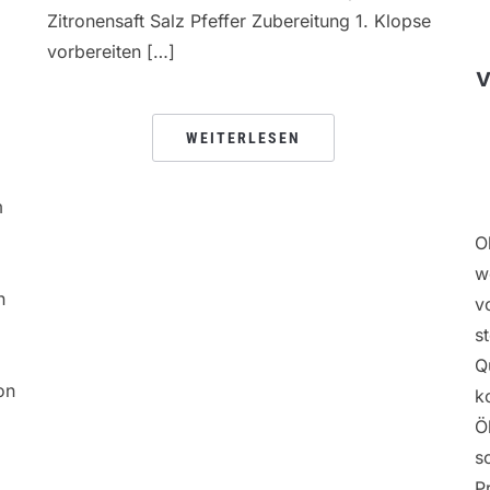
Zitronensaft Salz Pfeffer Zubereitung 1. Klopse
vorbereiten […]
v
WEITERLESEN
m
d
O
w
n
v
s
Q
on
k
Ö
s
P