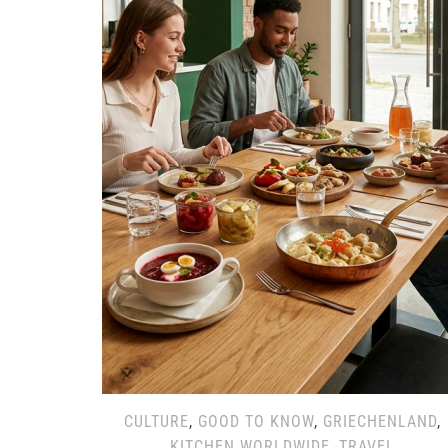
CULTURE
,
GOOD TO KNOW
,
GRIECHENLAND
,
KITCHEN WORLDWIDE
,
TRAVEL