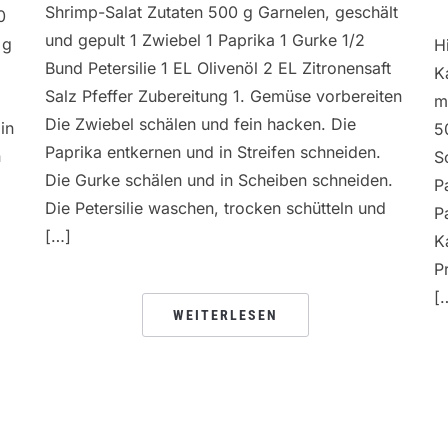
Shrimp-Salat Zutaten 500 g Garnelen, geschält
0
und gepult 1 Zwiebel 1 Paprika 1 Gurke 1/2
 g
H
Bund Petersilie 1 EL Olivenöl 2 EL Zitronensaft
K
Salz Pfeffer Zubereitung 1. Gemüse vorbereiten
m
Die Zwiebel schälen und fein hacken. Die
in
5
Paprika entkernen und in Streifen schneiden.
n
S
Die Gurke schälen und in Scheiben schneiden.
P
Die Petersilie waschen, trocken schütteln und
P
[…]
K
P
[
WEITERLESEN