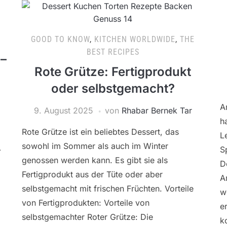
GOOD TO KNOW
,
KITCHEN WORLDWIDE
,
THE
BEST RECIPES
 –
Rote Grütze: Fertigprodukt
oder selbstgemacht?
A
9. August 2025
von
Rhabar Bernek Tar
h
Rote Grütze ist ein beliebtes Dessert, das
L
sowohl im Sommer als auch im Winter
L
S
genossen werden kann. Es gibt sie als
D
Fertigprodukt aus der Tüte oder aber
A
selbstgemacht mit frischen Früchten. Vorteile
w
von Fertigprodukten: Vorteile von
e
selbstgemachter Roter Grütze: Die
k