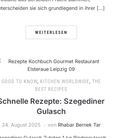
nterscheiden sie sich grundlegend in ihrer […]
WEITERLESEN
GOOD TO KNOW
,
KITCHEN WORLDWIDE
,
THE
BEST RECIPES
Schnelle Rezepte: Szegediner
Gulasch
24. August 2025
von
Rhabar Bernek Tar
zegediner Gulasch Zutaten 1 kg Rindergulasch