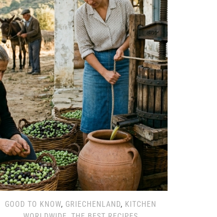
GOOD TO KNOW
,
GRIECHENLAND
,
KITCHEN
WORLDWIDE
,
THE BEST RECIPES