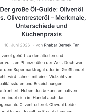
Der große Öl-Guide: Olivenöl
s. Oliventresteröl – Merkmale,
Unterschiede und
Küchenpraxis
18. Juni 2026
von
Rhabar Bernek Tar
livenöl gehört zu den ältesten und
ertvollsten Pflanzenölen der Welt. Doch wer
or dem Supermarktregal oder im Großhandel
teht, wird schnell mit einer Vielzahl von
ualitätsstufen und Bezeichnungen
onfrontiert. Neben den bekannten nativen
len findet sich im Handel auch das
ogenannte Oliventresteröl. Obwohl beide
rodukte aus derselben Frucht stammen,