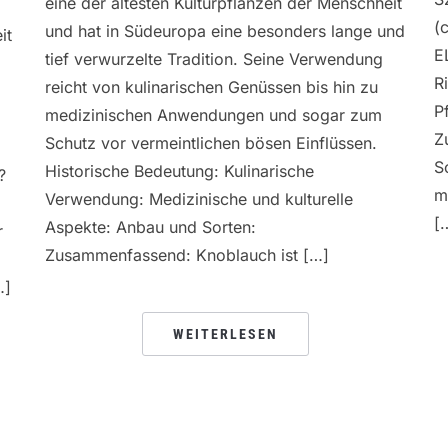
eine der ältesten Kulturpflanzen der Menschheit
(
und hat in Südeuropa eine besonders lange und
it
E
tief verwurzelte Tradition. Seine Verwendung
R
reicht von kulinarischen Genüssen bis hin zu
P
medizinischen Anwendungen und sogar zum
Z
Schutz vor vermeintlichen bösen Einflüssen.
S
Historische Bedeutung: Kulinarische
?
m
Verwendung: Medizinische und kulturelle
[
Aspekte: Anbau und Sorten:
r
Zusammenfassend: Knoblauch ist […]
…]
WEITERLESEN