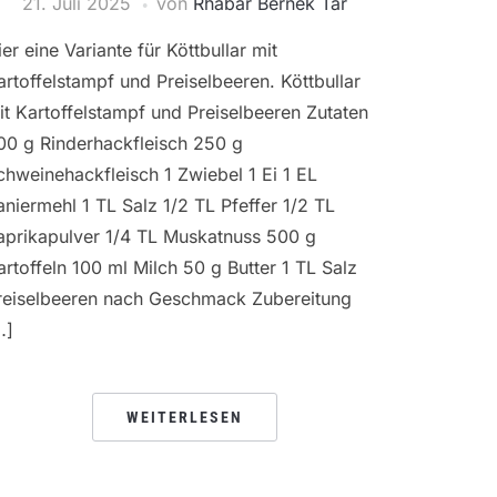
21. Juli 2025
von
Rhabar Bernek Tar
ier eine Variante für Köttbullar mit
artoffelstampf und Preiselbeeren. Köttbullar
it Kartoffelstampf und Preiselbeeren Zutaten
00 g Rinderhackfleisch 250 g
chweinehackfleisch 1 Zwiebel 1 Ei 1 EL
aniermehl 1 TL Salz 1/2 TL Pfeffer 1/2 TL
aprikapulver 1/4 TL Muskatnuss 500 g
artoffeln 100 ml Milch 50 g Butter 1 TL Salz
reiselbeeren nach Geschmack Zubereitung
…]
WEITERLESEN