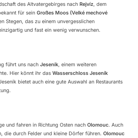
dschaft des Altvatergebirges nach
Rejvíz
, dem
bekannt für sein
Großes Moos (Velké mechové
nen Stegen, das zu einem unvergesslichen
einzigartig und fast ein wenig verwunschen.
ng führt uns nach
Jeseník
, einem weiteren
hte. Hier könnt ihr das
Wasserschloss Jeseník
eseník bietet auch eine gute Auswahl an Restaurants
tung.
ge und fahren in Richtung Osten nach
Olomouc
. Auch
, die durch Felder und kleine Dörfer führen.
Olomouc