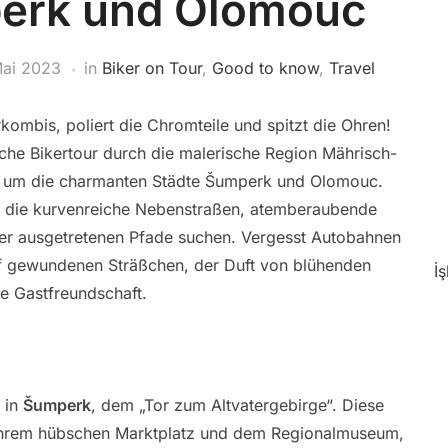
erk und Olomouc
Mai 2023
in
Biker on Tour
,
Good to know
,
Travel
ombis, poliert die Chromteile und spitzt die Ohren!
iche Bikertour durch die malerische Region Mährisch-
nd um die charmanten Städte Šumperk und Olomouc.
e, die kurvenreiche Nebenstraßen, atemberaubende
der ausgetretenen Pfade suchen. Vergesst Autobahnen
auf gewundenen Sträßchen, der Duft von blühenden
İ
e Gastfreundschaft.
 in
Šumperk
, dem „Tor zum Altvatergebirge“. Diese
it ihrem hübschen Marktplatz und dem Regionalmuseum,