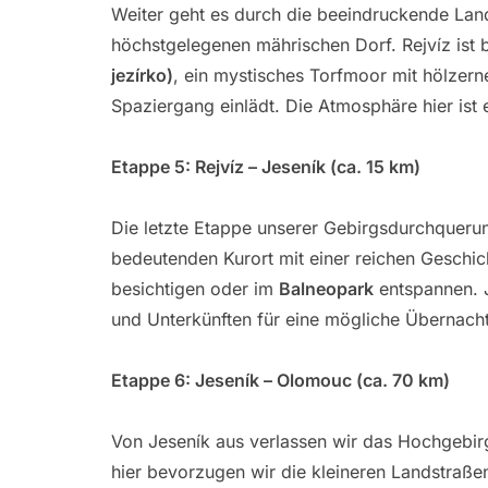
Weiter geht es durch die beeindruckende Lan
höchstgelegenen mährischen Dorf. Rejvíz ist 
jezírko)
, ein mystisches Torfmoor mit hölzer
Spaziergang einlädt. Die Atmosphäre hier ist 
Etappe 5: Rejvíz – Jeseník (ca. 15 km)
Die letzte Etappe unserer Gebirgsdurchqueru
bedeutenden Kurort mit einer reichen Geschic
besichtigen oder im
Balneopark
entspannen. J
und Unterkünften für eine mögliche Übernach
Etappe 6: Jeseník – Olomouc (ca. 70 km)
Von Jeseník aus verlassen wir das Hochgebir
hier bevorzugen wir die kleineren Landstraßen