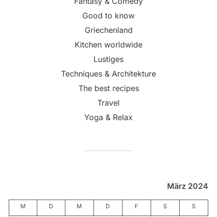
Fantasy & Comedy
Good to know
Griechenland
Kitchen worldwide
Lustiges
Techniques & Architekture
The best recipes
Travel
Yoga & Relax
März 2024
M
D
M
D
F
S
S