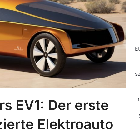
Et
se
s EV1: Der erste
erte Elektroauto