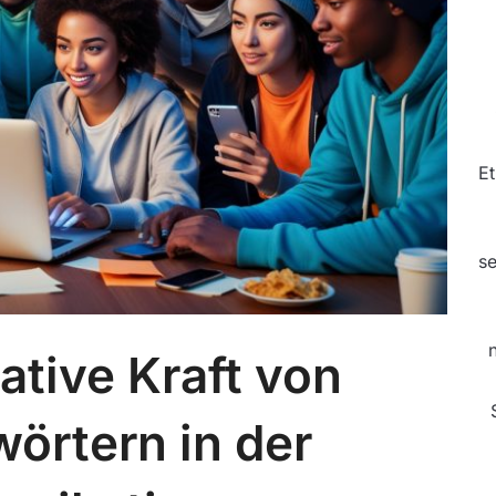
Et
se
ative Kraft von
örtern in der