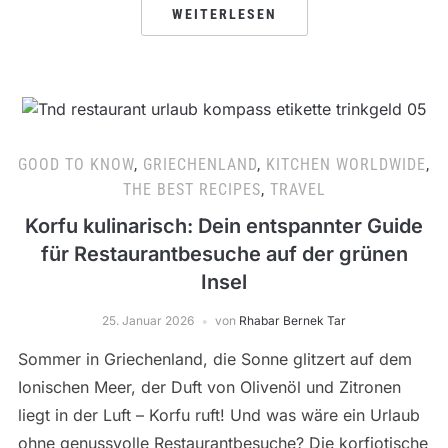
WEITERLESEN
GOOD TO KNOW
,
GRIECHENLAND
,
KITCHEN WORLDWIDE
,
THE BEST RECIPES
,
TRAVEL
Korfu kulinarisch: Dein entspannter Guide
für Restaurantbesuche auf der grünen
Insel
25. Januar 2026
von
Rhabar Bernek Tar
Sommer in Griechenland, die Sonne glitzert auf dem
Ionischen Meer, der Duft von Olivenöl und Zitronen
liegt in der Luft – Korfu ruft! Und was wäre ein Urlaub
ohne genussvolle Restaurantbesuche? Die korfiotische