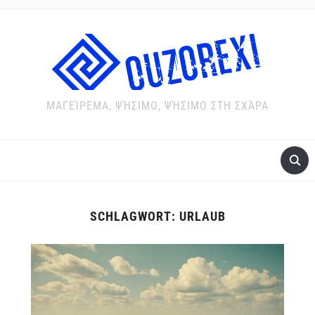
ΜΑΓΕΊΡΕΜΑ, ΨΉΣΙΜΟ, ΨΉΣΙΜΟ ΣΤΗ ΣΧΆΡΑ
SCHLAGWORT:
URLAUB