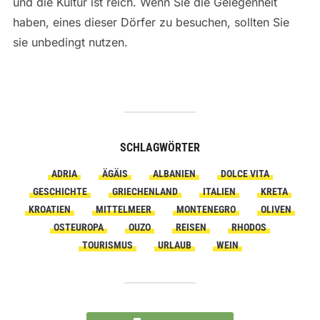
und die Kultur ist reich. Wenn Sie die Gelegenheit
haben, eines dieser Dörfer zu besuchen, sollten Sie
sie unbedingt nutzen.
SCHLAGWÖRTER
ADRIA
ÄGÄIS
ALBANIEN
DOLCE VITA
GESCHICHTE
GRIECHENLAND
ITALIEN
KRETA
KROATIEN
MITTELMEER
MONTENEGRO
OLIVEN
OSTEUROPA
OUZO
REISEN
RHODOS
TOURISMUS
URLAUB
WEIN