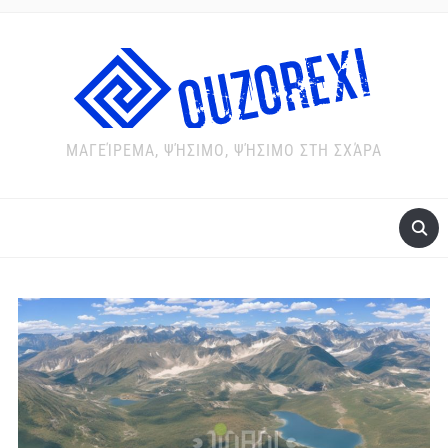
ΜΑΓΕΊΡΕΜΑ, ΨΉΣΙΜΟ, ΨΉΣΙΜΟ ΣΤΗ ΣΧΆΡΑ