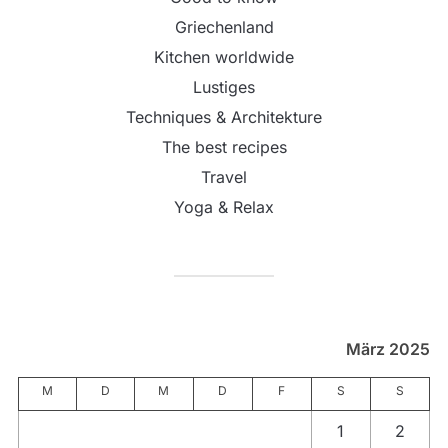
Griechenland
Kitchen worldwide
Lustiges
Techniques & Architekture
The best recipes
Travel
Yoga & Relax
März 2025
M
D
M
D
F
S
S
1
2