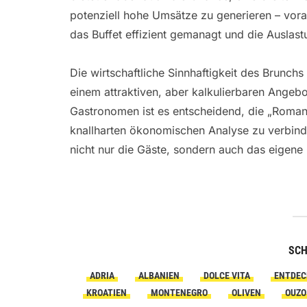
potenziell hohe Umsätze zu generieren – voraus
das Buffet effizient gemanagt und die Auslast
Die wirtschaftliche Sinnhaftigkeit des Brunchs
einem attraktiven, aber kalkulierbaren Angebo
Gastronomen ist es entscheidend, die „Romant
knallharten ökonomischen Analyse zu verbind
nicht nur die Gäste, sondern auch das eigene 
SC
ADRIA
ALBANIEN
DOLCE VITA
ENTDEC
KROATIEN
MONTENEGRO
OLIVEN
OUZO