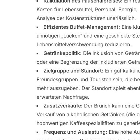
Kalkulation des Pauschalpreises:
Ein rea
Kosten für Lebensmittel, Personal, Energie
Analyse der Kostenstrukturen unerlässlich.
Effizientes Buffet-Management:
Eine kl
unnötigen „Lücken“ und eine geschickte St
Lebensmittelverschwendung reduzieren.
Getränkepolitik:
Die Inklusion von Geträn
oder eine Begrenzung der inkludierten Getr
Zielgruppe und Standort:
Ein gut kalkuli
Freundesgruppen und Touristen sein, die be
mehr auszugeben. Der Standort spielt ebenfa
erwarteten Nachfrage.
Zusatzverkäufe:
Der Brunch kann eine Ge
Verkauf von alkoholischen Getränken (die of
hochwertigen Kaffeespezialitäten zu generi
Frequenz und Auslastung:
Eine hohe Aus