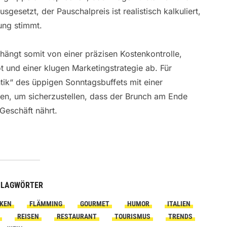
gesetzt, der Pauschalpreis ist realistisch kalkuliert,
ung stimmt.
 hängt somit von einer präzisen Kostenkontrolle,
t und einer klugen Marketingstrategie ab. Für
ik“ des üppigen Sonntagsbuffets mit einer
en, um sicherzustellen, dass der Brunch am Ende
Geschäft nährt.
HLAGWÖRTER
KEN
FLÄMMING
GOURMET
HUMOR
ITALIEN
REISEN
RESTAURANT
TOURISMUS
TRENDS