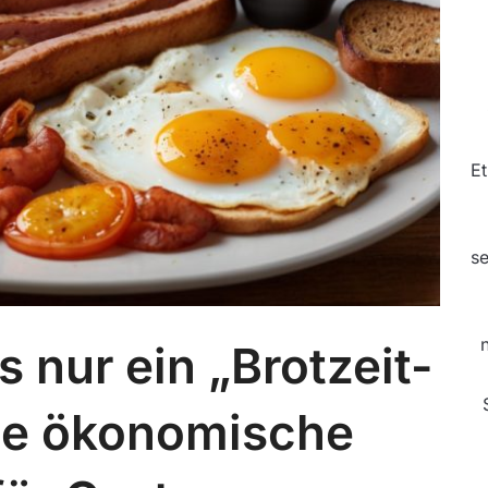
Et
se
 nur ein „Brotzeit-
ne ökonomische