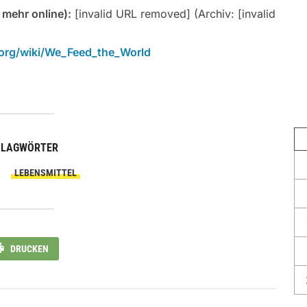
t mehr online):
[invalid URL removed] (Archiv: [invalid
a.org/wiki/We_Feed_the_World
HLAGWÖRTER
LEBENSMITTEL
DRUCKEN