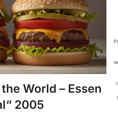
Et
se
the World – Essen
al“ 2005