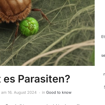
Et
se
 es Parasiten?
am
16. August 2024
in
Good to know