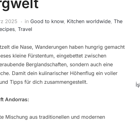
rgwelt
rz 2025
in
Good to know
,
Kitchen worldwide
,
The
recipes
,
Travel
kitzelt die Nase, Wanderungen haben hungrig gemacht
ieses kleine Fürstentum, eingebettet zwischen
beraubende Berglandschaften, sondern auch eine
he. Damit dein kulinarischer Höhenflug ein voller
 und Tipps für dich zusammengestellt.
İ
ft Andorras:
te Mischung aus traditionellen und modernen