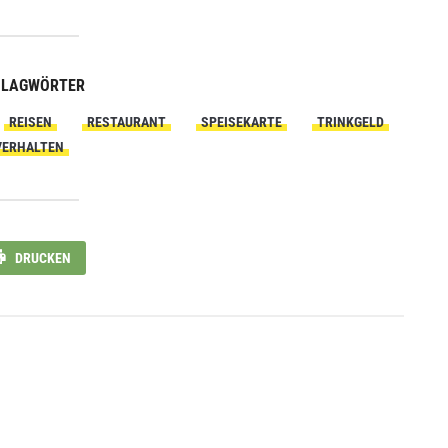
HLAGWÖRTER
REISEN
RESTAURANT
SPEISEKARTE
TRINKGELD
VERHALTEN
DRUCKEN