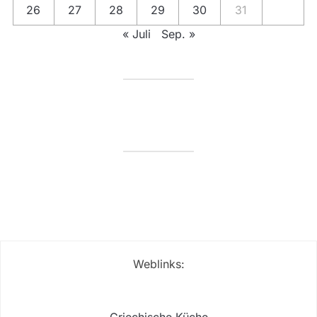
26
27
28
29
30
31
« Juli
Sep. »
Weblinks: