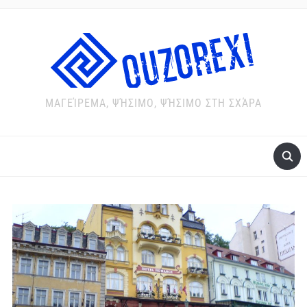
ΜΑΓΕΊΡΕΜΑ, ΨΉΣΙΜΟ, ΨΉΣΙΜΟ ΣΤΗ ΣΧΆΡΑ