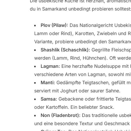
Die usbekische Küche ist herzhaft, aromatisch 
du in Samarkand unbedingt probieren solltest
Plov (Pilaw):
Das Nationalgericht Usbekist
Lamm oder Rind), Karotten, Zwiebeln und Ro
Variante, probiere unbedingt den Samarkan
Shashlik (Schaschlik):
Gegrillte Fleischs
werden (Lamm, Rind, Hühnchen). Oft werden 
Lagman:
Eine herzhafte Nudelsuppe mit 
verschiedene Arten von Lagman, sowohl mit
Manti:
Gedämpfte Teigtaschen, gefüllt mi
serviert mit Joghurt oder saurer Sahne.
Samsa:
Gebackene oder frittierte Teigtas
oder Kartoffeln. Ein beliebter Snack.
Non (Fladenbrot):
Das traditionelle usbe
und eine besondere Textur und Geschmack ha