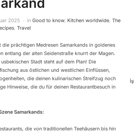
arkand
ruar 2025
in
Good to know
,
Kitchen worldwide
,
The
recipes
,
Travel
ht die prächtigen Medresen Samarkands in goldenes
n entlang der alten Seidenstraße knurrt der Magen.
 usbekischen Stadt steht auf dem Plan! Die
Mischung aus östlichen und westlichen Einflüssen,
ogenheiten, die deinen kulinarischen Streifzug noch
İ
ige Hinweise, die du für deinen Restaurantbesuch in
e Szene Samarkands:
staurants, die von traditionellen Teehäusern bis hin