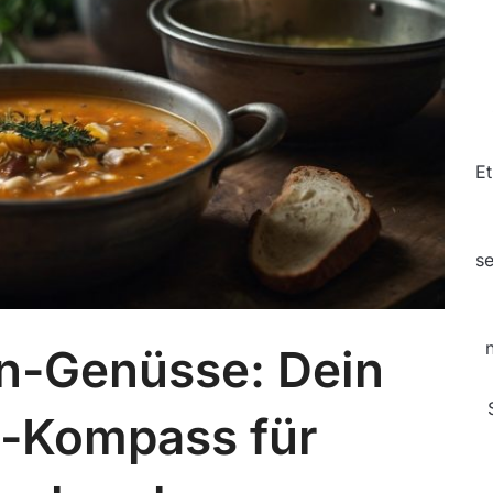
Et
se
n-Genüsse: Dein
t-Kompass für