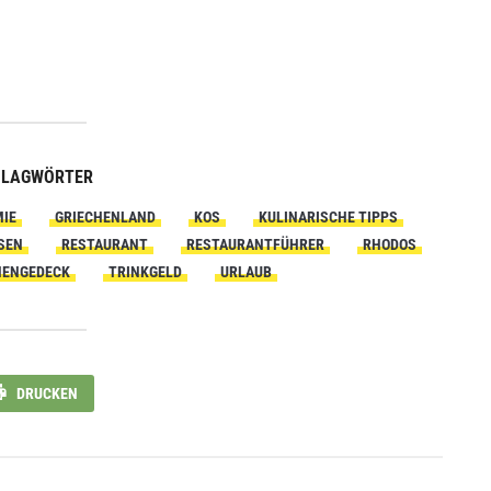
HLAGWÖRTER
IE
GRIECHENLAND
KOS
KULINARISCHE TIPPS
SEN
RESTAURANT
RESTAURANTFÜHRER
RHODOS
NENGEDECK
TRINKGELD
URLAUB
DRUCKEN