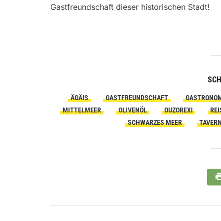
Gastfreundschaft dieser historischen Stadt!
SC
ÄGÄIS
GASTFREUNDSCHAFT
GASTRONOM
MITTELMEER
OLIVENÖL
OUZOREXI
REI
SCHWARZES MEER
TAVER