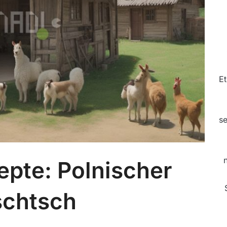
Et
se
epte: Polnischer
schtsch