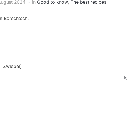
August 2024
in
Good to know
,
The best recipes
en Borschtsch.
, Zwiebel)
İ